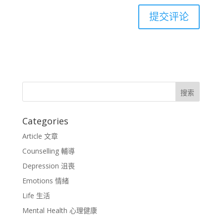
Categories
Article 文章
Counselling 輔導
Depression 沮喪
Emotions 情緒
Life 生活
Mental Health 心理健康