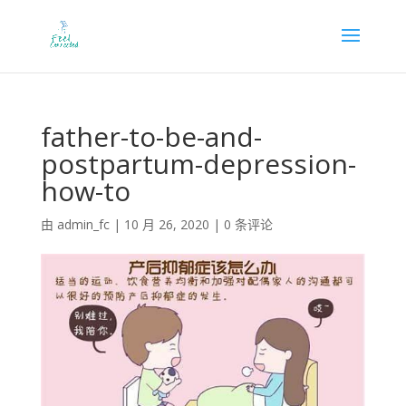
father-to-be-and-
postpartum-depression-
how-to
由
admin_fc
|
10 月 26, 2020
|
0 条评论